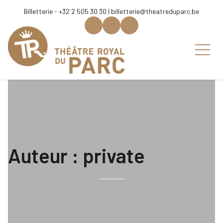
Aller au contenu
Billetterie - +32 2 505 30 30 |
billetterie@theatreduparc.be
Auteur :
private