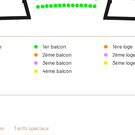
e
1er balcon
1ère loge
e
2ème balcon
2ème log
3ème balcon
3ème log
4ème balcon
es
Tarifs spéciaux