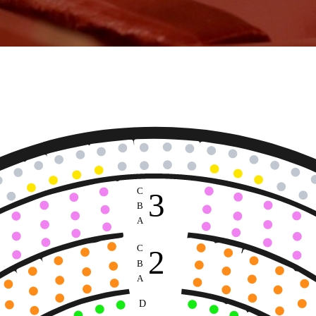
C
3
B
A
C
2
B
A
D