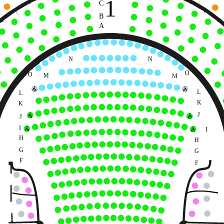
1
C
B
A
N
N
O
O
M
M
L
L
K
K
J
J
I
I
H
H
G
G
F
F