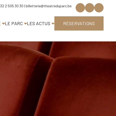
 +32 2 505 30 30 |
billetterie@theatreduparc.be
E
LE PARC
LES ACTUS
RÉSERVATIONS